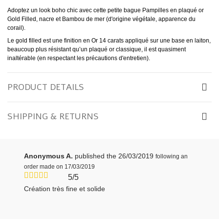
Adoptez un look boho chic avec cette petite bague Pampilles en plaqué or
Gold Filled, nacre et
Bambou de mer (d'origine végétale, apparence du
corail)
.
Le gold filled est une finition en Or 14 carats appliqué sur une base en laiton,
beaucoup plus résistant qu’un plaqué or classique, il est quasiment
inaltérable (en respectant les précautions d'entretien).
PRODUCT DETAILS
SHIPPING & RETURNS
Anonymous A.
published the 26/03/2019
following an
order made on 17/03/2019
5/5
Création très fine et solide