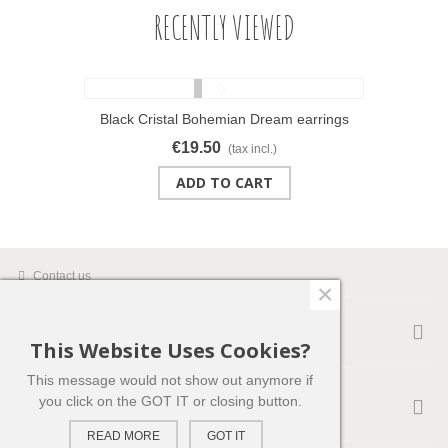
RECENTLY VIEWED
Black Cristal Bohemian Dream earrings
€19.50
(tax incl.)
ADD TO CART
Contact us
×
SUPPORT
This Website Uses Cookies?
This message would not show out anymore if
FACEBOOK
you click on the GOT IT or closing button.
READ MORE
GOT IT