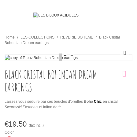
Home
/
LES COLLECTIONS
/
REVERIE BOHEME
/
Black Cristal
Bohemian Dream earrings
BLACK CRISTAL BOHEMIAN DREAM
EARRINGS
Laissez vous séduire par ces boucles d'oreilles
Boho
Chic
en cristal
Swarovski Elements
et laiton doré.
€19.50
(tax incl.)
Color