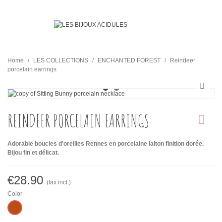
Home
/
LES COLLECTIONS
/
ENCHANTED FOREST
/
Reindeer
porcelain earrings
REINDEER PORCELAIN EARRINGS
Adorable boucles d'oreilles Rennes en porcelaine laiton finition dorée.
Bijou fin et délicat.
€28.90
(tax incl.)
Color
Camel