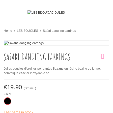
Home
/
LES BOUCLES
/
Safari dangling earrings
SAFARI DANGLING EARRINGS
Jolies boucles d'oreilles pendantes
Savane
en résine écaille de tortue,
céramique et acier inoxydable or.
€19.90
(tax incl.)
Color
Black
Last items in stock