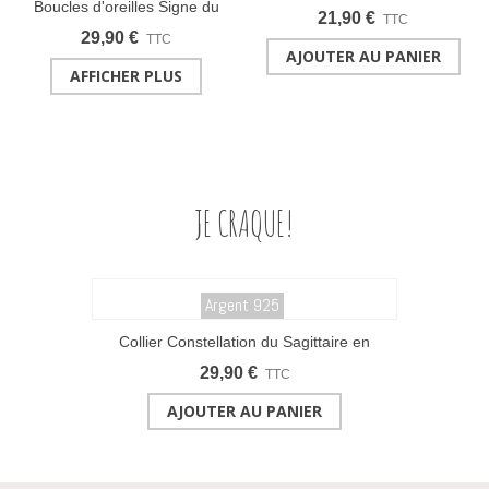
Boucles d'oreilles Signe du
en acier inox doré et strass
21,90 €
TTC
Capricorne doré à l'or fin 16
29,90 €
TTC
carats
AJOUTER AU PANIER
AFFICHER PLUS
JE CRAQUE!
Argent 925
Collier Constellation du Sagittaire en
argent 925
29,90 €
TTC
AJOUTER AU PANIER